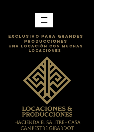
exclusivo para grandes
producciones
una locación con muchas
locaciones
HACIENDA EL SALITRE - CASA
CAMPESTRE GIRARDOT