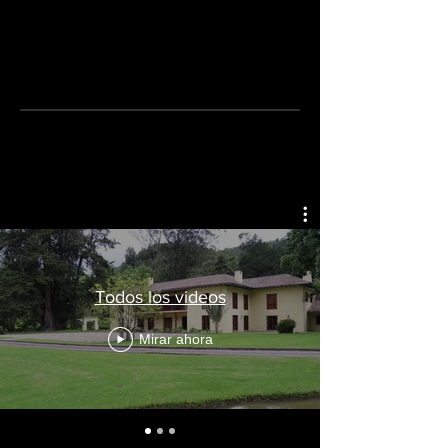
HACIENDA EL SALITRE
Diferentes
espacios
en una misma
locación.
Todos los videos
Mirar ahora