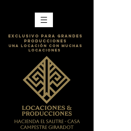
exclusivo para grandes
producciones
una locación con muchas
locaciones
HACIENDA EL SALITRE - CASA
CAMPESTRE GIRARDOT